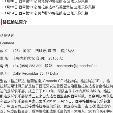
01月30日 西甲第22轮 赫塔费vs格拉纳达 全场录像集锦
01月23日 西甲第21轮 格拉纳达vs马德里竞技 全场录像集锦
01月14日 西甲第20轮 贝蒂斯vs格拉纳达 全场录像集锦
格拉纳达简介
格拉纳达
Granada
成 立： 1931; 国 家： 西班牙; 城 市： 格拉纳达;
主 场： 卡梅内斯球场; 容 纳： 23156人;
电 话： +34 (958) 253 300; 邮 箱： secretaria@granadacf.es;
地 址： Calle Recogidas 35, 1º Dcha
别名（格拉那达, 格蘭納達, Granada CF, 格拉纳达, 格拉纳达CF），格
拉那达足球俱乐部是位于西班牙安达鲁西亚自治区格拉纳达省省会格拉纳
达的足球俱乐部，成立于于1931年，球队主场卡梅内斯球场球场。格拉
那达足球俱乐部是第三支来自安达鲁西亚省的西甲球队，其余两队为塞维
利亚足球俱乐部和皇家贝蒂斯.2016年6月15日，西甲格兰那达俱乐部宣
布，中国公司正式接受格拉那达俱乐部。蒋立章先生与吉诺-波佐达成协
议，完成股权交割，成为格拉那达俱乐部的第一大股东。2019年6月冲甲