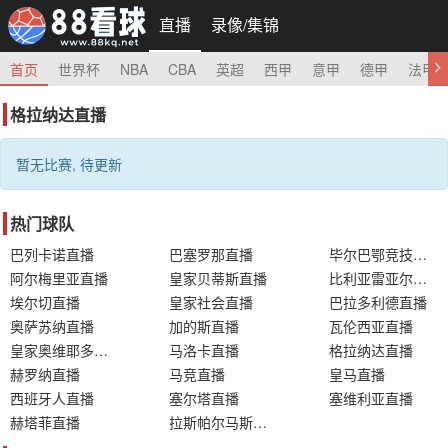
直播
录像/集锦
首页
世界杯
NBA
CBA
英超
西甲
意甲
德甲
法甲
格拉纳达直播
暂无比赛, 待更新
热门球队
巴列卡诺直播
巴塞罗那直播
毕尔巴鄂竞技直播
阿尔梅里亚直播
皇家贝蒂斯直播
比利亚雷亚尔直播
埃尔切直播
皇家社会直播
巴拉多利德直播
奥萨苏纳直播
加的斯直播
瓦伦西亚直播
皇家奥维耶多直播
马洛卡直播
格拉纳达直播
赫罗纳直播
马竞直播
皇马直播
西班牙人直播
塞尔塔直播
塞维利亚直播
赫塔菲直播
拉斯帕尔马斯直播