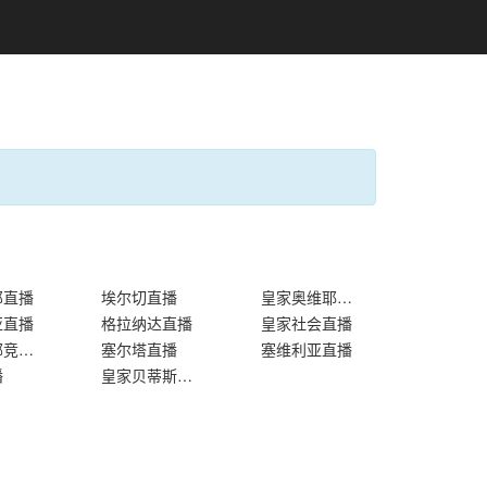
那直播
埃尔切直播
皇家奥维耶多直播
亚直播
格拉纳达直播
皇家社会直播
毕尔巴鄂竞技直播
塞尔塔直播
塞维利亚直播
播
皇家贝蒂斯直播