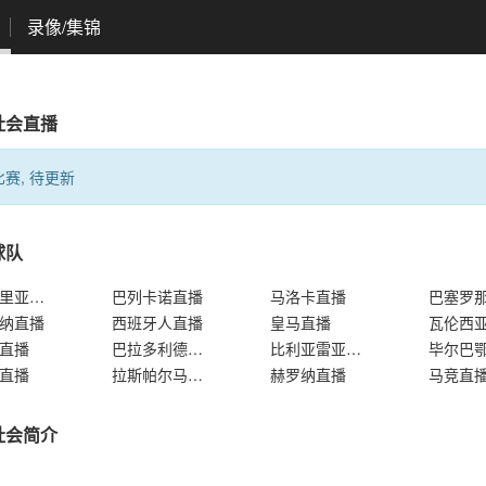
录像/集锦
社会直播
赛, 待更新
球队
阿尔梅里亚直播
巴列卡诺直播
马洛卡直播
巴塞罗
纳直播
西班牙人直播
皇马直播
瓦伦西
直播
巴拉多利德直播
比利亚雷亚尔直播
直播
拉斯帕尔马斯直播
赫罗纳直播
马竞直
社会简介