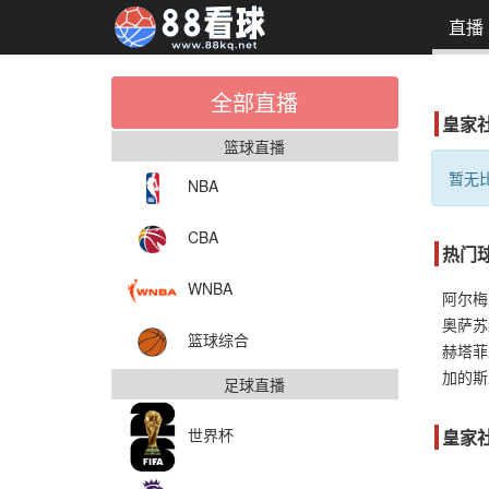
直播
全部直播
皇家
篮球直播
暂无比
NBA
CBA
热门
WNBA
奥萨苏
篮球综合
赫塔菲
加的斯
足球直播
世界杯
皇家