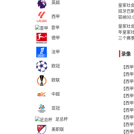
英超
皇家社会（
班牙巴斯
西甲
容纳32,
皇家社
意甲
年皇家社
德甲
三个赛季
法甲
录像
欧冠
欧联
中超
亚冠
足总杯
美职联