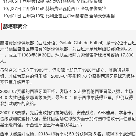
11月05日 西甲第12轮 塞尔塔vs赫塔费 全场录像集锦
10月27日 西甲第11轮 赫塔费vs瓦伦西亚 全场录像集锦
10月21日 西甲第10轮 比利亚雷亚尔vs赫塔费 全场录像集锦
赫塔菲简介
赫塔费足球俱乐部（西班牙语：Getafe Club de Fútbol）是一家位于西班
牙马德里自治区赫塔费的足球俱乐部，为西班牙足球甲级联赛的球队之
一，成立于1983年3月30日。球队主场阿方索佩雷斯球场可容纳 17,300
人。
虽然名义上成立于1983年，但实际上却已于1920年成立，其后通过重
组，才成为现在的俱乐部。2003–04赛季积 76 分获得西班牙足球乙级联
赛亚军升级西甲。
2006–07赛季的西班牙国王杯，客场 4–2 击败瓦伦西亚晋级八强，主场
4–0 大胜巴塞罗那晋级决赛，最终 0–1 负于西维尔获得亚军，但仍取得
参加欧联杯的资格。
2007–08赛季，先后击败托特拉姆热刺、安德烈治、AEK雅典、本菲卡，
晋级欧洲联盟杯八强，最终因客场进球数少而于加时赛中惜败于拜仁慕尼
黑无缘四强。于西班牙国王杯再度获得亚军。
西甲联赛最好成绩：2018–19赛季积 59 分获得第 5 名，取得下季欧足联