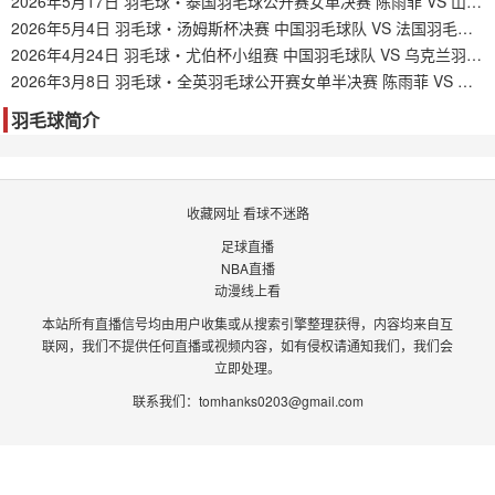
2026年5月17日 羽毛球・泰国羽毛球公开赛女单决赛 陈雨菲 VS 山口茜
2026年5月4日 羽毛球・汤姆斯杯决赛 中国羽毛球队 VS 法国羽毛球队
2026年4月24日 羽毛球・尤伯杯小组赛 中国羽毛球队 VS 乌克兰羽毛球队
2026年3月8日 羽毛球・全英羽毛球公开赛女单半决赛 陈雨菲 VS 待定
羽毛球简介
收藏网址 看球不迷路
足球直播
NBA直播
动漫线上看
本站所有直播信号均由用户收集或从搜索引擎整理获得，内容均来自互
联网，我们不提供任何直播或视频内容，如有侵权请通知我们，我们会
立即处理。
联系我们：
tomhanks0203@gmail.com