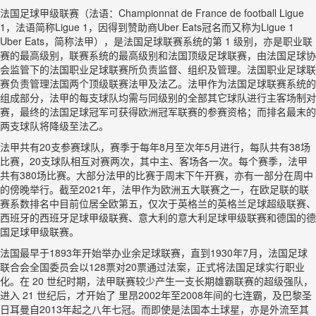
法国足球甲级联赛（法语：Championnat de France de football Ligue
1，法语简称Ligue 1，因得到赞助商Uber Eats冠名而又称为Ligue 1
Uber Eats，简称法甲），是法国足球联赛系统的第 1 级别，亦是职业联
赛的最高级别，联赛系统的最高级别和法国顶级足球联赛，由法国足球协
会监管下的法国职业足球联赛所负责监督、组织及管理。法国职业足球联
赛负责管理法国两个顶级联赛法甲及法乙。法甲作为法国足球联赛系统的
组成部分，法甲的每支球队均需与同级别的全部其它球队进行主客场制对
赛，最终的法国足球冠军可获得欧洲冠军联赛的参赛资格；而排名最末的
两支球队将降级至法乙。
法甲共有20支参赛球队，赛季于每年8月至次年5月进行，每队共有38场
比赛，20支球队相互对赛两次，其中主、客场各一次。每个赛季，法甲
共有380场比赛。大部分法甲的比赛于周末下午开赛，亦有一部分在周中
的傍晚举行。截至2021年，法甲作为欧洲五大联赛之一，在欧足联的联
赛系数排名中目前位居全欧第五，仅次于英格兰的英格兰足球超级联赛、
西班牙的西班牙足球甲级联赛、意大利的意大利足球甲级联赛和德国的德
国足球甲级联赛。
法国最早于1893年开始举办业余足球联赛，直到1930年7月，法国足球
联合会全国委员会以128票对20票通过法案，正式将法国足球实行职业
化。在 20 世纪时期，法甲联赛较少产生一支长期雄霸联赛的超级强队，
进入 21 世纪后，才开始了 里昂2002年至2008年间的七连霸，及巴黎圣
日耳曼自2013年起之八年七冠。而即使是法国本土球星，亦是外流至其