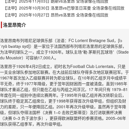
【法甲】2025年11月03日 朗斯vs洛里昂 全场录像在线回放
【法甲】2025年10月30日 洛里昂vs巴黎圣日耳曼 全场录像在线回放
【法甲】2025年10月27日 昂热vs洛里昂 全场录像在线回放
洛里昂简介
洛里昂南布列塔尼足球俱乐部（法语：FC Lorient Bretagne Sud，[lɔ
ˈryɑ̃ bʁətaɲ syd]）是一家位于法国西部布列塔尼洛里昂的足球俱乐部，
为法甲的球队之一，成立于1926年。球队主场“勒·茅斯托瓦球场”（Stade
du Moustoir）可容纳17,000人。
洛里昂于1926年4月2日成立，初时名为Football Club Lorientais，只是
一支业余球队参加地区联赛。在大战前后球队夺得多次地区联赛冠军。于
1967年首次加入乙级联赛并转为职业球队，在10年的乙组岁月中成绩平
平无奇，终于1977年降级，更于翌年因财困而一度被清盘。直到1985年
球队才重返乙组，但只能在乙组与丙组之间浮沉，17 年间只有 1979–81
年度在同一组别中连续比赛两年。于1995年升级乙组并再次转职业后，
球队终于稳定其乙组席位，更于1998年获得首次升级甲组，但组织及财
力的差距，只一年便降回乙组。2001年再次升级甲级，虽然再于翌年降
级，但球队夺得法国杯（决赛 1–0 击败巴斯蒂亚）及打进联赛杯决赛
（决赛 0–3 负于波尔多），更获得欧洲联盟杯的参赛资格。2005–06年
球队获得乙组季军，再次升级甲组。