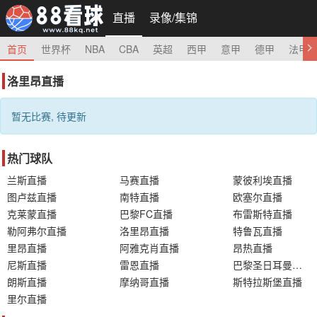
直播
录像/集锦
首页
世界杯
NBA
CBA
英超
西甲
意甲
德甲
法甲
洛里昂直播
暂无比赛, 待更新
热门球队
兰斯直播
马赛直播
蒙彼利埃直播
图卢兹直播
南特直播
欧塞尔直播
克莱蒙直播
巴黎FC直播
布雷斯特直播
勒阿弗尔直播
洛里昂直播
特鲁瓦直播
里昂直播
阿雅克肖直播
昂热直播
尼斯直播
雷恩直播
巴黎圣日耳曼直播
朗斯直播
摩纳哥直播
斯特拉斯堡直播
里尔直播