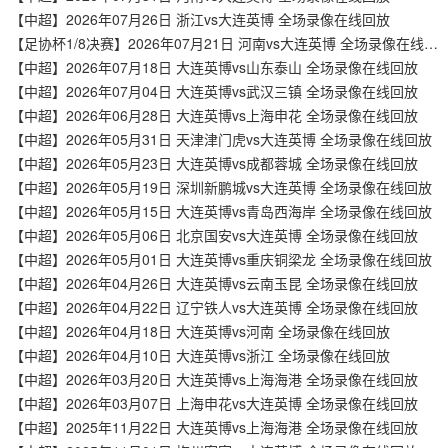
【中超】2026年07月26日 浙江vs大连英博 全场录像在线回放
【足协杯1/8决赛】2026年07月21日 河南vs大连英博 全场录像在线回放
【中超】2026年07月18日 大连英博vs山东泰山 全场录像在线回放
【中超】2026年07月04日 大连英博vs武汉三镇 全场录像在线回放
【中超】2026年06月28日 大连英博vs上海申花 全场录像在线回放
【中超】2026年05月31日 天津津门虎vs大连英博 全场录像在线回放
【中超】2026年05月23日 大连英博vs成都蓉城 全场录像在线回放
【中超】2026年05月19日 深圳新鹏城vs大连英博 全场录像在线回放
【中超】2026年05月15日 大连英博vs青岛西海岸 全场录像在线回放
【中超】2026年05月06日 北京国安vs大连英博 全场录像在线回放
【中超】2026年05月01日 大连英博vs重庆铜梁龙 全场录像在线回放
【中超】2026年04月26日 大连英博vs云南玉昆 全场录像在线回放
【中超】2026年04月22日 辽宁铁人vs大连英博 全场录像在线回放
【中超】2026年04月18日 大连英博vs河南 全场录像在线回放
【中超】2026年04月10日 大连英博vs浙江 全场录像在线回放
【中超】2026年03月20日 大连英博vs上海海港 全场录像在线回放
【中超】2026年03月07日 上海申花vs大连英博 全场录像在线回放
【中超】2025年11月22日 大连英博vs上海海港 全场录像在线回放