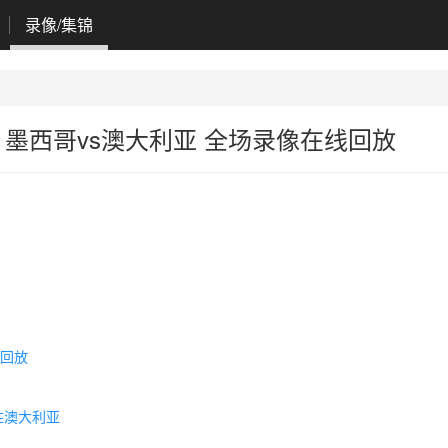
录像/集锦
日 墨西哥vs澳大利亚 全场录像在线回放
像回放
小胜澳大利亚