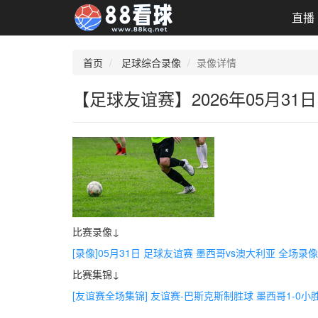
直播
首页
足球综合录像
录像详情
【足球友谊赛】2026年05月31
比赛录像↓
[录像]05月31日 足球友谊赛 墨西哥vs澳大利亚 全场录
比赛集锦↓
[友谊赛全场集锦] 友谊赛-巴斯克斯制胜球 墨西哥1-0