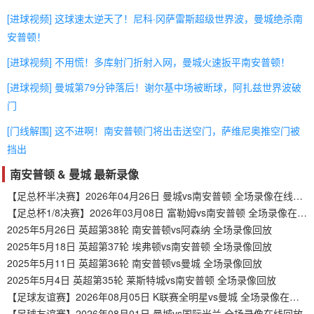
[进球视频] 这球速太逆天了！尼科·冈萨雷斯超级世界波，曼城绝杀南
安普顿！
[进球视频] 不用慌！多库射门折射入网，曼城火速扳平南安普顿！
[进球视频] 曼城第79分钟落后！谢尔基中场被断球，阿扎兹世界波破
门
[门线解围] 这不进啊！南安普顿门将出击送空门，萨维尼奥推空门被
挡出
南安普顿 & 曼城 最新录像
【足总杯半决赛】2026年04月26日 曼城vs南安普顿 全场录像在线回放
【足总杯1/8决赛】2026年03月08日 富勒姆vs南安普顿 全场录像在线回放
2025年5月26日 英超第38轮 南安普顿vs阿森纳 全场录像回放
2025年5月18日 英超第37轮 埃弗顿vs南安普顿 全场录像回放
2025年5月11日 英超第36轮 南安普顿vs曼城 全场录像回放
2025年5月4日 英超第35轮 莱斯特城vs南安普顿 全场录像回放
【足球友谊赛】2026年08月05日 K联赛全明星vs曼城 全场录像在线回放
【足球友谊赛】2026年08月01日 曼城vs国际米兰 全场录像在线回放