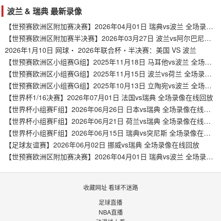
波兰 & 瑞典 最新录像
【世预赛欧洲区附加赛决赛】2026年04月01日 瑞典vs波兰 全场录像在线回放
【世预赛欧洲区附加赛半决赛】2026年03月27日 波兰vs阿尔巴尼亚 全场录像在线回放
2026年1月10日 网球・ 2026年联合杯・半决赛：美国 VS 波兰
【世预赛欧洲区小组赛G组】2025年11月18日 马耳他vs波兰 全场录像在线回放
【世预赛欧洲区小组赛G组】2025年11月15日 波兰vs荷兰 全场录像在线回放
【世预赛欧洲区小组赛G组】2025年10月13日 立陶宛vs波兰 全场录像在线回放
【世界杯1/16决赛】2026年07月01日 法国vs瑞典 全场录像在线回放
【世界杯小组赛F组】2026年06月26日 日本vs瑞典 全场录像在线回放
【世界杯小组赛F组】2026年06月21日 荷兰vs瑞典 全场录像在线回放
【世界杯小组赛F组】2026年06月15日 瑞典vs突尼斯 全场录像在线回放
【足球友谊赛】2026年06月02日 挪威vs瑞典 全场录像在线回放
【世预赛欧洲区附加赛决赛】2026年04月01日 瑞典vs波兰 全场录像在线回放
收藏网址 看球不迷路
足球直播
NBA直播