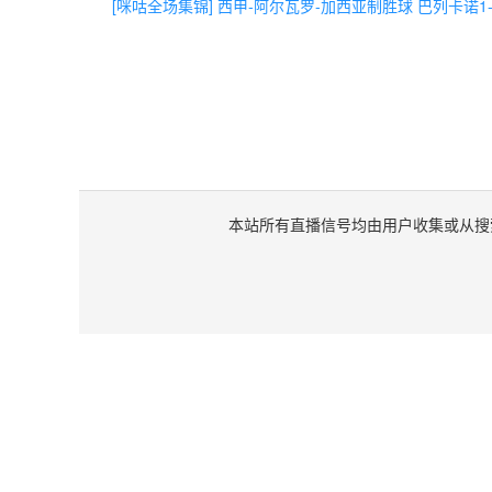
[咪咕全场集锦] 西甲-阿尔瓦罗-加西亚制胜球 巴列卡诺
本站所有直播信号均由用户收集或从搜