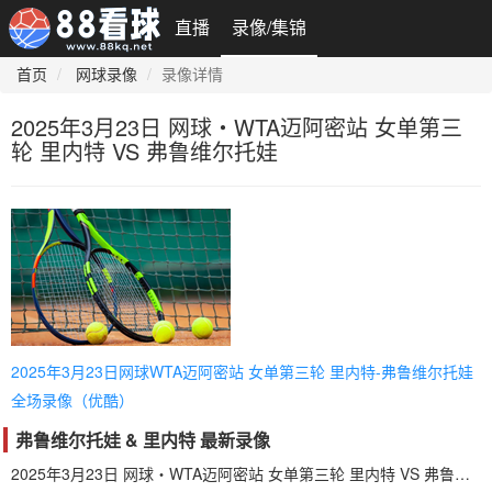
直播
录像/集锦
首页
网球录像
录像详情
2025年3月23日 网球・WTA迈阿密站 女单第三
轮 里内特 VS 弗鲁维尔托娃
2025年3月23日网球WTA迈阿密站 女单第三轮 里内特-弗鲁维尔托娃
全场录像（优酷）
弗鲁维尔托娃 & 里内特 最新录像
2025年3月23日 网球・WTA迈阿密站 女单第三轮 里内特 VS 弗鲁维尔托娃