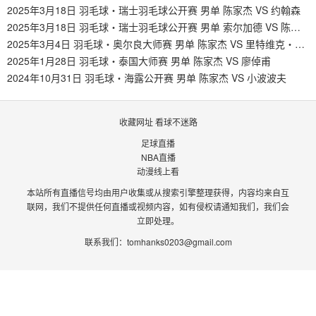
2025年3月18日 羽毛球・瑞士羽毛球公开赛 男单 陈家杰 VS 约翰森
2025年3月18日 羽毛球・瑞士羽毛球公开赛 男单 索尔加德 VS 陈家杰
2025年3月4日 羽毛球・奥尔良大师赛 男单 陈家杰 VS 里特维克・桑吉维・萨蒂什・
2025年1月28日 羽毛球・泰国大师赛 男单 陈家杰 VS 廖倬甫
2024年10月31日 羽毛球・海露公开赛 男单 陈家杰 VS 小波波夫
收藏网址 看球不迷路
足球直播
NBA直播
动漫线上看
本站所有直播信号均由用户收集或从搜索引擎整理获得，内容均来自互
联网，我们不提供任何直播或视频内容，如有侵权请通知我们，我们会
立即处理。
联系我们：
tomhanks0203@gmail.com