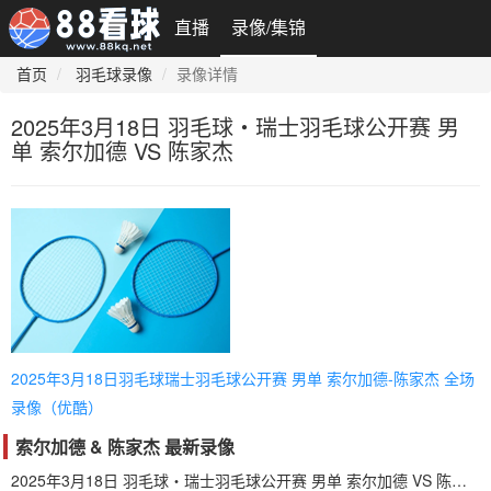
直播
录像/集锦
首页
羽毛球录像
录像详情
2025年3月18日 羽毛球・瑞士羽毛球公开赛 男
单 索尔加德 VS 陈家杰
2025年3月18日羽毛球瑞士羽毛球公开赛 男单 索尔加德-陈家杰 全场
录像（优酷）
索尔加德 & 陈家杰 最新录像
2025年3月18日 羽毛球・瑞士羽毛球公开赛 男单 索尔加德 VS 陈家杰