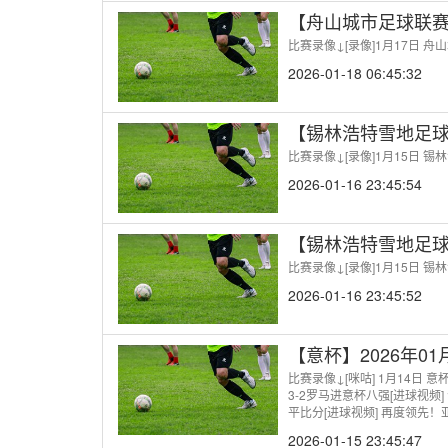
【舟山城市足球联赛】
比赛录像↓[录像]1月17日 舟
2026-01-18 06:45:32
【锡林浩特雪地足球联
比赛录像↓[录像]1月15日 锡
2026-01-16 23:45:54
【锡林浩特雪地足球联
比赛录像↓[录像]1月15日 锡
2026-01-16 23:45:52
【意杯】2026年01
比赛录像↓[咪咕] 1月14日 
3-2罗马进意杯八强[进球视
平比分[进球视频] 再度领先
球视频] 一气呵成！亚当斯停
2026-01-15 23:45:47