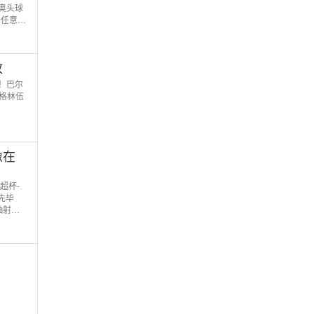
西奥头球
秒任意球
放
赛！巴尔
！格林伍
像在
超杯-
先毕
抽射破
先毕巴！