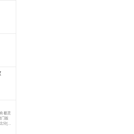
放
响 都灵
破门扳
比分[进