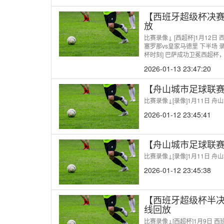
【西班牙超级杯决赛】
放
比赛录像↓ [西超杯]1月12日 西班牙超级杯决赛 巴塞罗那vs皇家马德里 上半场 录像 [西超杯]1月12日 西班牙超级杯决赛 巴
塞罗那vs皇家马德里 下半场 录像 比赛集锦↓[西超杯全场集锦] 西超杯-拉菲尼亚双响维尼修斯破门 巴萨3-2皇
杯时刻] 巴萨成功卫冕西超杯
频] 巴萨3-2再次领先皇马
2026-01-13 23:47:20
时4分钟进3球[进球视频] 
破门，超强个人能力扳平巴萨！
【舟山城市足球联赛】
攻造威胁！姆巴佩传中阿森西奥
比赛机会！拉什福德超级单刀爆
比赛录像↓[录像]1月11日 舟
场] 能否改变战局？皇马一球
埃里克、巴尔韦德均染黄
2026-01-12 23:45:41
【舟山城市足球联赛】
比赛录像↓[录像]1月11日 舟
2026-01-12 23:45:38
【西班牙超级杯半决赛
线回放
比赛录像↓[西超杯]1月9日 