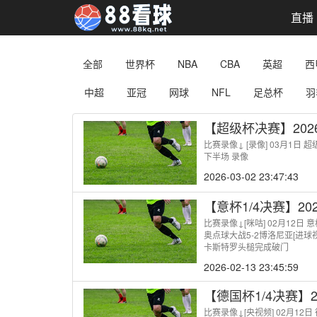
直播
全部
世界杯
NBA
CBA
英超
西
中超
亚冠
网球
NFL
足总杯
羽
【超级杯决赛】202
比赛录像↓ [录像] 03月1日 超级杯决赛 上海海港vs北京国安 上半场 录像 [录像] 03月1日 超级杯决赛 上海海港vs北京国安
下半场 录像
2026-03-02 23:47:43
【意杯1/4决赛】20
比赛录像↓[咪咕] 02月12日
奥点球大战5-2博洛尼亚[进球
卡斯特罗头槌完成破门
2026-02-13 23:45:59
【德国杯1/4决赛】
比赛录像↓[央视频] 02月12