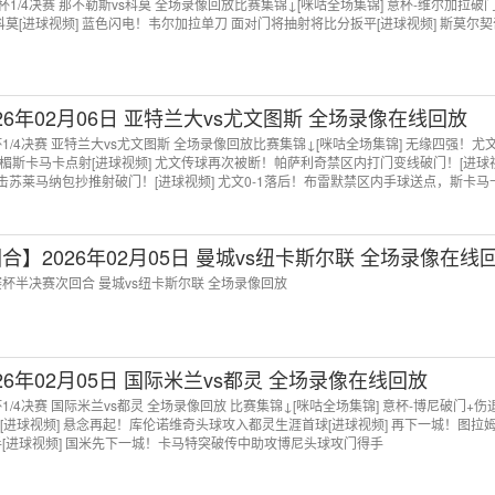
 意杯1/4决赛 那不勒斯vs科莫 全场录像回放比赛集锦↓[咪咕全场集锦] 意杯-维尔加拉破
科莫[进球视频] 蓝色闪电！韦尔加拉单刀 面对门将抽射将比分扳平[进球视频] 斯莫尔
026年02月06日 亚特兰大vs尤文图斯 全场录像在线回放
意杯1/4决赛 亚特兰大vs尤文图斯 全场录像回放比赛集锦↓[咪咕全场集锦] 无缘四强！尤文
楣斯卡马卡点射[进球视频] 尤文传球再次被断！帕萨利奇禁区内打门变线破门！[进球视
苏莱马纳包抄推射破门！[进球视频] 尤文0-1落后！布雷默禁区内手球送点，斯卡马
！孔塞桑禁区内晃开防守抽射击中横梁！[射门被扑] 错失良机！孔塞桑前场断球打门被门
】2026年02月05日 曼城vs纽卡斯尔联 全场录像在线
联赛杯半决赛次回合 曼城vs纽卡斯尔联 全场录像回放
26年02月05日 国际米兰vs都灵 全场录像在线回放
意杯1/4决赛 国际米兰vs都灵 全场录像回放 比赛集锦↓[咪咕全场集锦] 意杯-博尼破门+
强[进球视频] 悬念再起！库伦诺维奇头球攻入都灵生涯首球[进球视频] 再下一城！图拉
手[进球视频] 国米先下一城！卡马特突破传中助攻博尼头球攻门得手