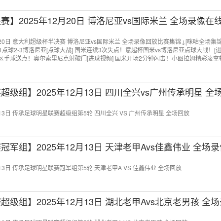
】2025年12月20日 博洛尼亚vs国际米兰 全场录像在
2月20日 意大利超级杯半决赛 博洛尼亚vs国际米兰 全场录像回放比赛集锦↓[咪咕全场集锦
-1点球2-3博洛尼亚[点球大战] 国米连续3次失点！意超杯国米vs博洛尼亚点球大战！[
克禁区手球送点！奥尔索里尼点射破门[进球视频] 国米开场2分钟闪击！小图拉姆精彩凌空
 惊险！国米禁区内连续解围失误，何塞普-马丁内斯神扑拒绝绝杀[擦柱而出] 势大力沉
而出[射门被扑] 可惜！劳塔罗连停带过禁区内爆射近角被扑出！
级组】2025年12月13日 四川全兴vs广州传承明星 全
2月13日 传承足球明星联赛超级组第5轮 四川全兴 VS 广州传承明星 全场回放
军组】2025年12月13日 天津老甲Avs佳鑫伟业 全场
2月13日 传承足球明星联赛冠军组第5轮 天津老甲A VS 佳鑫伟业 全场回放
级组】2025年12月13日 湖北老甲Avs北京老男孩 全