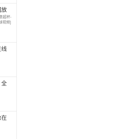
回放
意超杯-
球视频]
在线
 全
像在