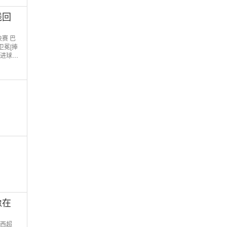
线回
[进球视
，两队补
人一条龙
最后一
错失杀死
姆总登
冲突，
像在
 西超