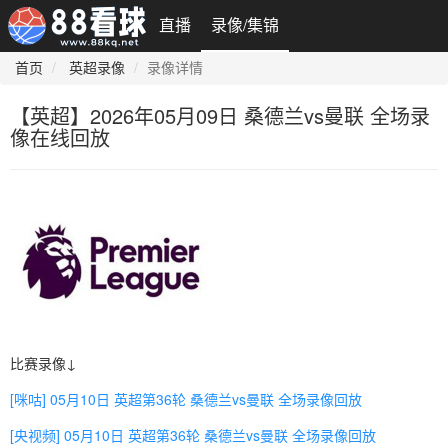
直播
录像/集锦
首页
英超录像
录像详情
【英超】2026年05月09日 桑德兰vs曼联 全场录
像在线回放
比赛录像↓
[咪咕] 05月10日 英超第36轮 桑德兰vs曼联 全场录像回放
[央视频] 05月10日 英超第36轮 桑德兰vs曼联 全场录像回放