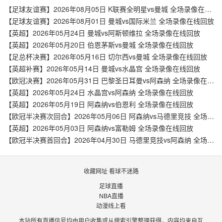
【足球友谊赛】2026年08月05日 K联赛全明星vs曼城 全场录像在线回放
【足球友谊赛】2026年08月01日 曼城vs国际米兰 全场录像在线回放
【英超】2026年05月24日 曼城vs阿斯顿维拉 全场录像在线回放
【英超】2026年05月20日 伯恩茅斯vs曼城 全场录像在线回放
【足总杯决赛】2026年05月16日 切尔西vs曼城 全场录像在线回放
【英超补赛】2026年05月14日 曼城vs水晶宫 全场录像在线回放
【欧冠决赛】2026年05月31日 巴黎圣日耳曼vs阿森纳 全场录像在线回放
【英超】2026年05月24日 水晶宫vs阿森纳 全场录像在线回放
【英超】2026年05月19日 阿森纳vs伯恩利 全场录像在线回放
【欧冠半决赛次回合】2026年05月06日 阿森纳vs马德里竞技 全场录像在线回放
【英超】2026年05月03日 阿森纳vs富勒姆 全场录像在线回放
【欧冠半决赛首回合】2026年04月30日 马德里竞技vs阿森纳 全场录像在线回放
收藏网址 看球不迷路
足球直播
NBA直播
动漫线上看
本站所有直播信号均由用户收集或从搜索引擎整理获得，内容均来自互