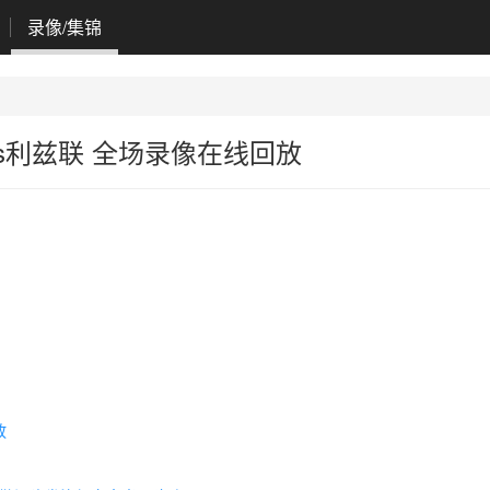
录像/集锦
联vs利兹联 全场录像在线回放
放