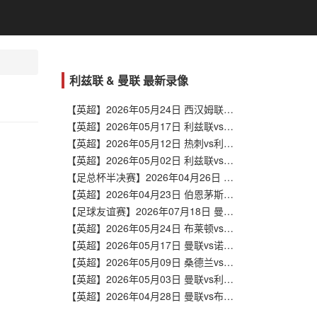
利兹联 & 曼联 最新录像
【英超】2026年05月24日 西汉姆联vs利兹联 全场录像在线回放
【英超】2026年05月17日 利兹联vs布莱顿 全场录像在线回放
【英超】2026年05月12日 热刺vs利兹联 全场录像在线回放
【英超】2026年05月02日 利兹联vs伯恩利 全场录像在线回放
【足总杯半决赛】2026年04月26日 切尔西vs利兹联 全场录像在线回放
【英超】2026年04月23日 伯恩茅斯vs利兹联 全场录像在线回放
【足球友谊赛】2026年07月18日 曼联vs雷克瑟姆 全场录像在线回放
【英超】2026年05月24日 布莱顿vs曼联 全场录像在线回放
【英超】2026年05月17日 曼联vs诺丁汉森林 全场录像在线回放
【英超】2026年05月09日 桑德兰vs曼联 全场录像在线回放
【英超】2026年05月03日 曼联vs利物浦 全场录像在线回放
【英超】2026年04月28日 曼联vs布伦特福德 全场录像在线回放