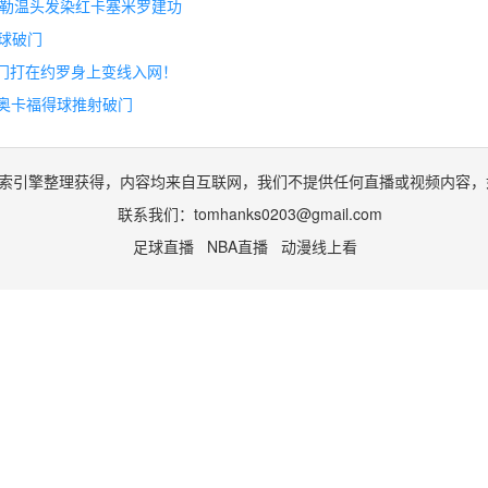
拉拽勒温头发染红卡塞米罗建功
头球破门
射门打在约罗身上变线入网！
，奥卡福得球推射破门
索引擎整理获得，内容均来自互联网，我们不提供任何直播或视频内容，
联系我们：
tomhanks0203@gmail.com
足球直播
NBA直播
动漫线上看