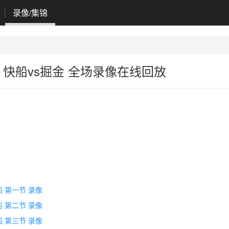
录像/集锦
日 快船vs掘金 全场录像在线回放
船 第一节 录像
船 第二节 录像
船 第三节 录像