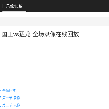
录像/集锦
日 国王vs猛龙 全场录像在线回放
国王 全场回放
王 第一节 录像
王 第二节 录像