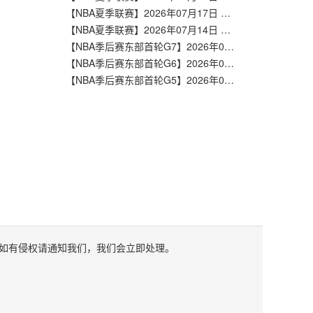
【NBA夏季联赛】2026年07月17日 热火vs猛龙 全场录像在线回放
【NBA夏季联赛】2026年07月14日 步行者vs猛龙 全场录像在线回放
【NBA季后赛东部首轮G7】2026年05月04日 骑士vs猛龙 全场录像在线回放
【NBA季后赛东部首轮G6】2026年05月02日 猛龙vs骑士 全场录像在线回放
【NBA季后赛东部首轮G5】2026年04月30日 骑士vs猛龙 全场录像在线回放
如有侵权请通知我们，我们会立即处理。