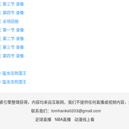
王 第三节 录像
王 第四节 录像
国王 全场回放
王 第一节 录像
王 第二节 录像
王 第三节 录像
王 第四节 录像
中1 猛龙击败国王
中1 猛龙击败国王
索引擎整理获得，内容均来自互联网，我们不提供任何直播或视频内容，
联系我们：
tomhanks0203@gmail.com
足球直播
NBA直播
动漫线上看