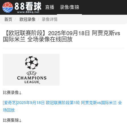
直播
录像/集锦
首页
欧冠录像
录像详情
【欧冠联赛阶段】2025年09月18日 阿贾克斯vs
国际米兰 全场录像在线回放
比赛录像↓
[爱奇艺]2025年9月18日 欧冠联赛阶段第1轮 阿贾克斯vs国际米兰 全
场回放
比赛集锦↓