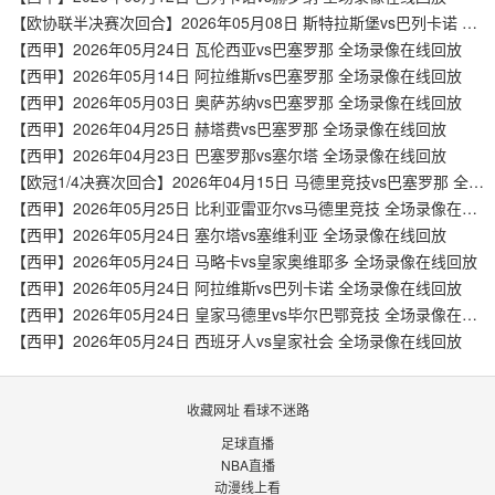
【欧协联半决赛次回合】2026年05月08日 斯特拉斯堡vs巴列卡诺 全场录像在线回放
【西甲】2026年05月24日 瓦伦西亚vs巴塞罗那 全场录像在线回放
【西甲】2026年05月14日 阿拉维斯vs巴塞罗那 全场录像在线回放
【西甲】2026年05月03日 奥萨苏纳vs巴塞罗那 全场录像在线回放
【西甲】2026年04月25日 赫塔费vs巴塞罗那 全场录像在线回放
【西甲】2026年04月23日 巴塞罗那vs塞尔塔 全场录像在线回放
【欧冠1/4决赛次回合】2026年04月15日 马德里竞技vs巴塞罗那 全场录像在线回放
【西甲】2026年05月25日 比利亚雷亚尔vs马德里竞技 全场录像在线回放
【西甲】2026年05月24日 塞尔塔vs塞维利亚 全场录像在线回放
【西甲】2026年05月24日 马略卡vs皇家奥维耶多 全场录像在线回放
【西甲】2026年05月24日 阿拉维斯vs巴列卡诺 全场录像在线回放
【西甲】2026年05月24日 皇家马德里vs毕尔巴鄂竞技 全场录像在线回放
【西甲】2026年05月24日 西班牙人vs皇家社会 全场录像在线回放
收藏网址 看球不迷路
足球直播
NBA直播
动漫线上看