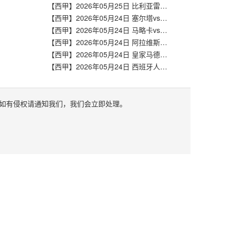
【西甲】2026年05月25日 比利亚雷亚尔vs马德里竞技 全场录像在线回放
【西甲】2026年05月24日 塞尔塔vs塞维利亚 全场录像在线回放
【西甲】2026年05月24日 马略卡vs皇家奥维耶多 全场录像在线回放
【西甲】2026年05月24日 阿拉维斯vs巴列卡诺 全场录像在线回放
【西甲】2026年05月24日 皇家马德里vs毕尔巴鄂竞技 全场录像在线回放
【西甲】2026年05月24日 西班牙人vs皇家社会 全场录像在线回放
如有侵权请通知我们，我们会立即处理。