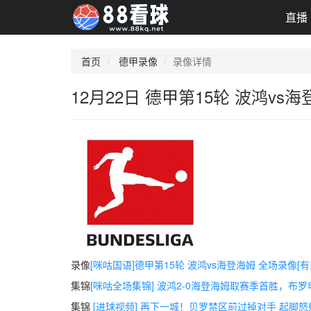
直播
首页
德甲录像
录像详情
12月22日 德甲第15轮 波鸿vs
录像
[咪咕国语]德甲第15轮 波鸿vs海登海姆 全场录像[有
集锦
[咪咕全场集锦] 波鸿2-0海登海姆取赛季首胜，布
集锦
[进球视频] 再下一城！贝罗禁区前过掉对手 起脚