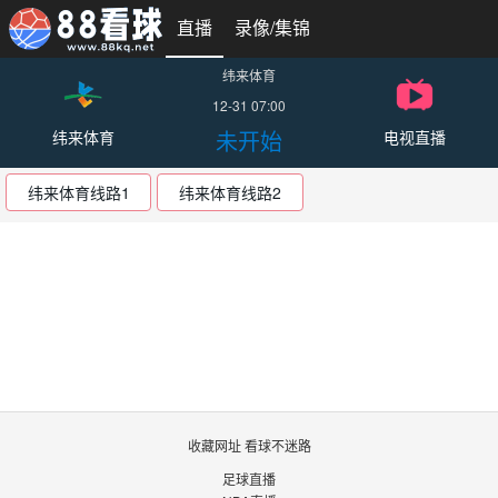
直播
录像/集锦
纬来体育
12-31 07:00
未开始
纬来体育
电视直播
纬来体育线路1
纬来体育线路2
收藏网址 看球不迷路
足球直播